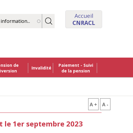
Accueil
CNRACL
Paiement - Suivi
Invalidité
éversion
de la pension
A +
AUGMENTER
A -
RÉDUIRE
LA
LA
t le 1er septembre 2023
TAILLE
TAILLE