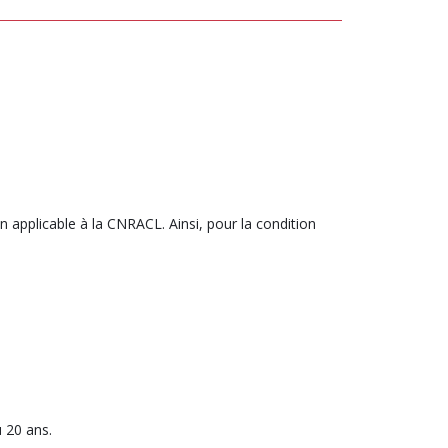
DES
DES
CARACTÈRES
CARACTÈR
n applicable à la CNRACL. Ainsi, pour la condition
u 20 ans.