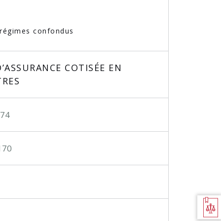
s régimes confondus
D’ASSURANCE COTISÉE EN
TRES
174
170
BILAN
JURIDIQUE