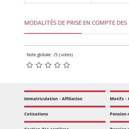
MODALITÉS DE PRISE EN COMPTE DES
Note globale : /5 ( votes)
1
2
3
4
5
sur
sur
sur
sur
sur
5
5
5
5
5
Immatriculation - Affiliation
Motifs -
Cotisations
Pension 