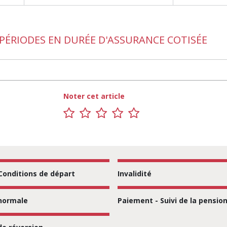
 PÉRIODES EN DURÉE D'ASSURANCE COTISÉE
Noter cet article
1
2
3
4
5
sur
sur
sur
sur
sur
5
5
5
5
5
 Conditions de départ
Invalidité
normale
Paiement - Suivi de la pensio