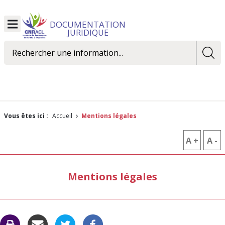
DOCUMENTATION
Ouvrir
JURIDIQUE
le
menu
Rechercher
Vous êtes ici :
Accueil
Mentions légales
A +
AUGM
A -
R
LA
L
Mentions légales
TAILLE
T
DES
D
CARAC
C