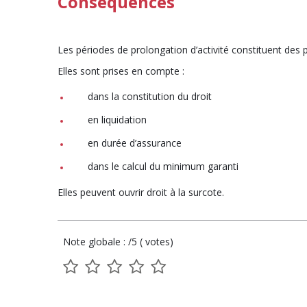
Conséquences
Les périodes de prolongation d’activité constituent des p
Elles sont prises en compte :
dans la constitution du droit
en liquidation
en durée d’assurance
dans le calcul du minimum garanti
Elles peuvent ouvrir droit à la surcote.
Note globale : /5 ( votes)
1
2
3
4
5
sur
sur
sur
sur
sur