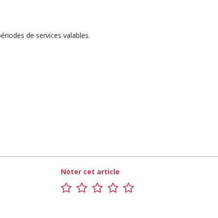
ériodes de services valables.
Noter cet article
1
2
3
4
5
sur
sur
sur
sur
sur
5
5
5
5
5