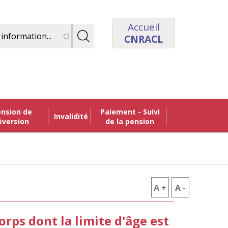
Accueil
CNRACL
Paiement - Suivi
Invalidité
éversion
de la pension
A +
AUGMENTER
A -
RÉDUIRE
LA
LA
rps dont la limite d'âge est