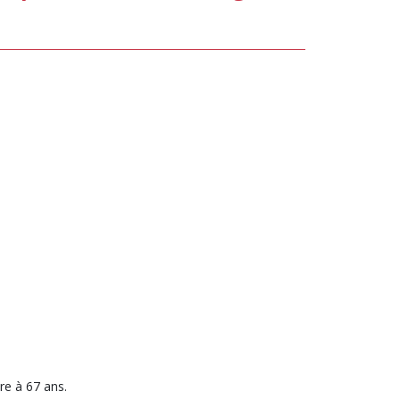
TAILLE
TAILLE
DES
DES
CARACTÈRES
CARACTÈR
re à 67 ans.