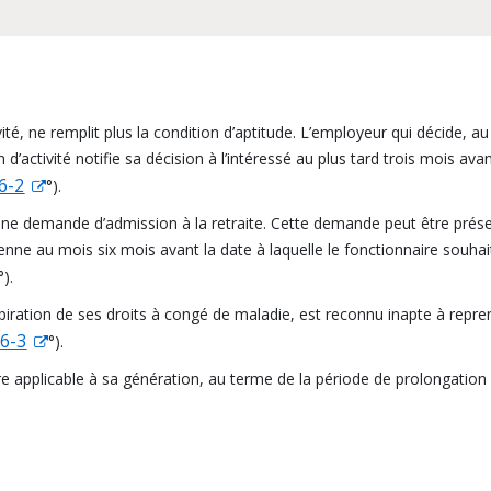
ité, ne remplit plus la condition d’aptitude. L’employeur qui décide, au 
d’activité notifie sa décision à l’intéressé au plus tard trois mois av
 6-2
°).
ait une demande d’admission à la retraite. Cette demande peut être pr
vienne au mois six mois avant la date à laquelle le fonctionnaire souh
°).
’expiration de ses droits à congé de maladie, est reconnu inapte à rep
 6-3
°).
taire applicable à sa génération, au terme de la période de prolongati