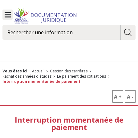
DOCUMENTATION
Ouvrir
JURIDIQUE
le
menu
Rechercher
Vous êtes ici :
Accueil
Gestion des carrières
Rachat des années d'études
le paiement des cotisations
Interruption momentanée de paiement
A +
AUGM
A -
R
LA
L
Interruption momentanée de
TAILLE
T
paiement
DES
D