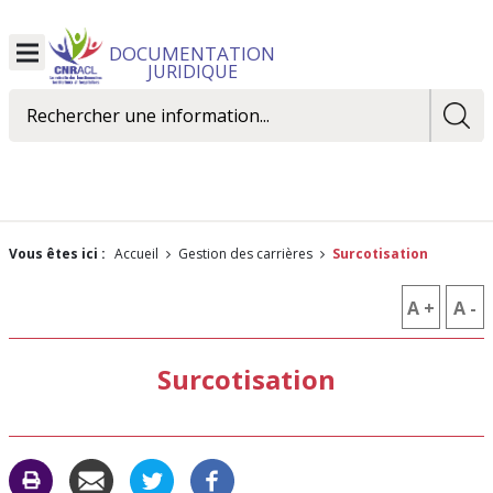
DOCUMENTATION
Ouvrir
JURIDIQUE
le
menu
Rechercher
Vous êtes ici :
Accueil
Gestion des carrières
Surcotisation
A +
AUGM
A -
R
LA
L
Surcotisation
TAILLE
T
DES
D
CARAC
C