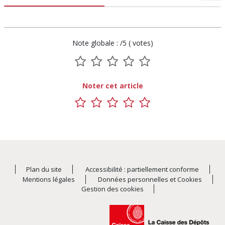
Note globale : /5 ( votes)
1
2
3
4
5
sur
sur
sur
sur
sur
Noter cet article
5
5
5
5
5
1
2
3
4
5
sur
sur
sur
sur
sur
5
5
5
5
5
Plan du site
Accessibilité : partiellement conforme
Mentions légales
Données personnelles et Cookies
Gestion des cookies