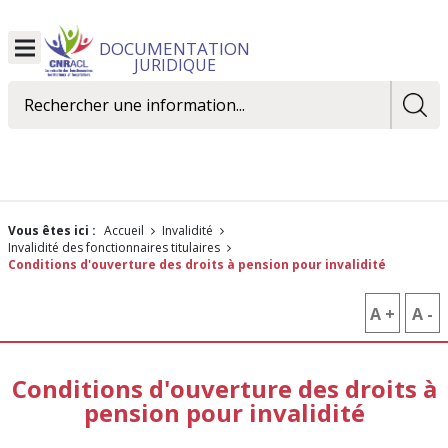
DOCUMENTATION
Ouvrir
JURIDIQUE
le
menu
Rechercher
Vous êtes ici :
Accueil
Invalidité
Invalidité des fonctionnaires titulaires
Conditions d'ouverture des droits à pension pour invalidité
A +
AUGM
A -
R
LA
L
Conditions d'ouverture des droits à
TAILLE
T
pension pour invalidité
DES
D