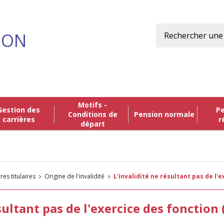
Rechercher
ION
Motifs -
n des
Pension de
Conditions de
Pension normale
carrières
r
départ
res titulaires
Origine de l'invalidité
L'invalidité ne résultant pas de l
ésultant pas de l'exercice des fonctio