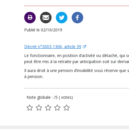
Publié le 02/10/2019
Décret n°2003-1306, article 39
Le fonctionnaire, en position d’activité ou détaché, qui 
peut être mis à la retraite par anticipation soit sur deman
Il aura droit à une pension d’invalidité sous réserve que
à pension.
Note globale : /5 ( votes)
1
2
3
4
5
sur
sur
sur
sur
sur
5
5
5
5
5