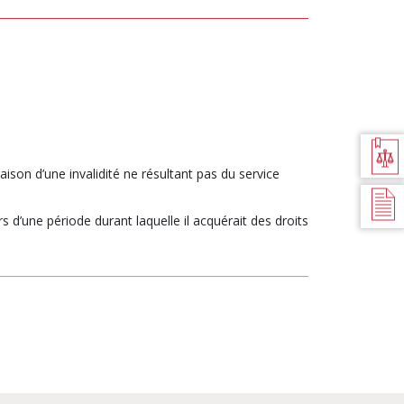
DES
DES
CARACTÈRES
CARACTÈR
BILAN
JURIDIQUE
ison d’une invalidité ne résultant pas du service
TEXTES DE
RÉFÉRENCES
 d’une période durant laquelle il acquérait des droits