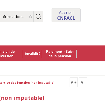
Accueil
CNRACL
Paiement - Suivi
Invalidité
éversion
de la pension
A +
AUGMENTER
A -
RÉDUIRE
'exercice des fonction (non imputable)
LA
LA
n (non imputable)
TAILLE
TAILLE