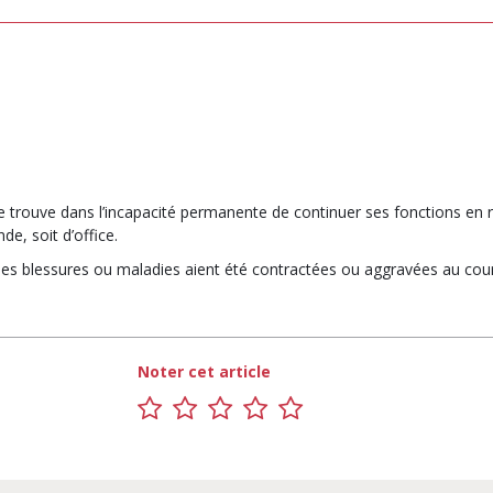
se trouve dans l’incapacité permanente de continuer ses fonctions en ra
de, soit d’office.
 ses blessures ou maladies aient été contractées ou aggravées au cours
Noter cet article
1
2
3
4
5
sur
sur
sur
sur
sur
5
5
5
5
5