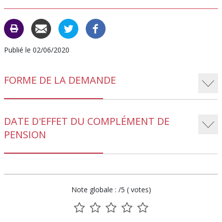
DES
D
CARAC
C
Publié le 02/06/2020
FORME DE LA DEMANDE
DATE D'EFFET DU COMPLÉMENT DE
PENSION
Note globale : /5 ( votes)
1
2
3
4
5