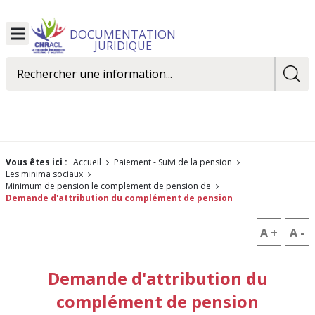
DOCUMENTATION
Ouvrir
JURIDIQUE
le
menu
Rechercher
Vous êtes ici :
Accueil
Paiement - Suivi de la pension
Les minima sociaux
minimum de pension le complement de pension de
Demande d'attribution du complément de pension
A +
AUGM
A -
R
LA
L
Demande d'attribution du
TAILLE
T
complément de pension