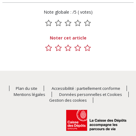
Note globale : /5 ( votes)
1
2
3
4
5
sur
sur
sur
sur
sur
Noter cet article
5
5
5
5
5
1
2
3
4
5
sur
sur
sur
sur
sur
5
5
5
5
5
Plan du site
Accessibilité : partiellement conforme
Mentions légales
Données personnelles et Cookies
Gestion des cookies