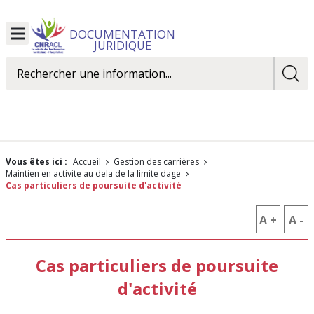
DOCUMENTATION
Ouvrir
JURIDIQUE
le
menu
Rechercher
Vous êtes ici :
Accueil
Gestion des carrières
maintien en activite au dela de la limite dage
Cas particuliers de poursuite d'activité
A +
AUGM
A -
R
LA
L
Cas particuliers de poursuite
TAILLE
T
d'activité
DES
D