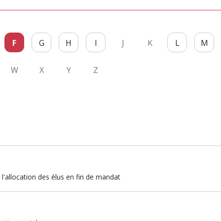
F
G
H
I
J
K
L
M
W
X
Y
Z
l'allocation des élus en fin de mandat