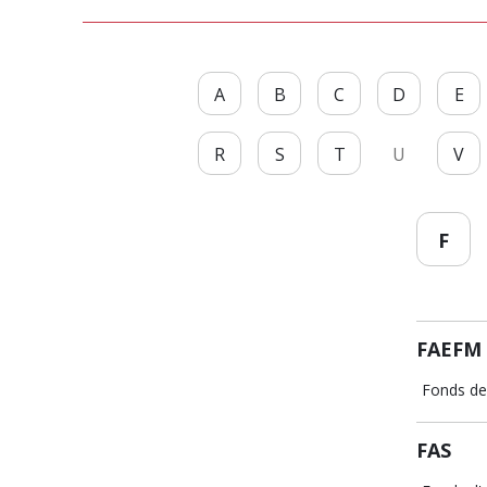
A
B
C
D
E
R
S
T
U
V
F
FAEFM
Fonds de 
FAS