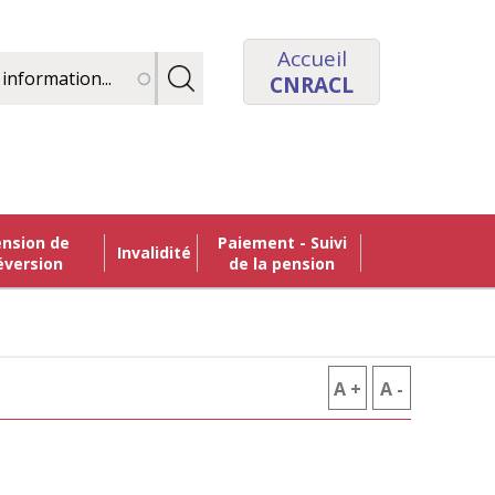
Accueil
CNRACL
Paiement - Suivi
Invalidité
éversion
de la pension
A +
AUGMENTER
A -
RÉDUIRE
LA
LA
TAILLE
TAILLE