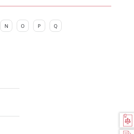
DES
DES
CARACTÈRES
CARACTÈR
N
O
P
Q
BILAN
JURIDIQUE