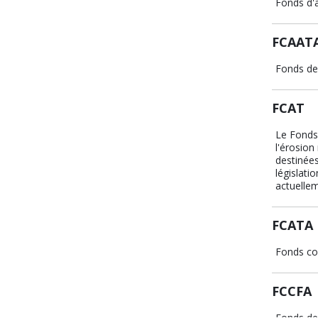
Fonds d'a
FCAAT
Fonds de 
FCAT
Le Fonds
l'érosion
destinées
législati
actuellem
FCATA
Fonds co
FCCFA
Fonds de