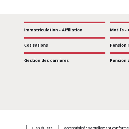
FCCPA
Fonds de 
Immatriculation - Affiliation
Motifs -
FEH
Cotisations
Pension 
Fonds pou
Gestion des carrières
Pension 
FGARF
Fédératio
FHF
Fédératio
FIPHFP
Plan du site
Accessibilité : partiellement conforme