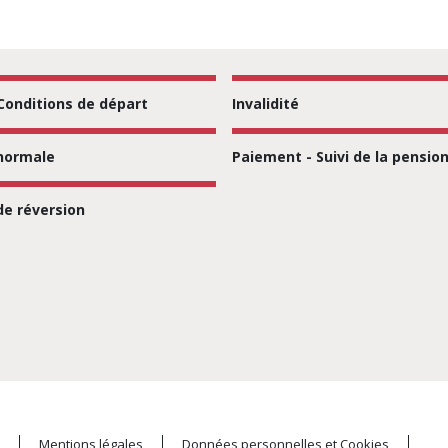
compensation de la cessation progressive d'activité
 Conditions de départ
Invalidité
normale
Paiement - Suivi de la pensio
r l'emploi hospitalier
de réversion
S
n Hospitalière de France
n Hospitalière de France
Mentions légales
Données personnelles et Cookies