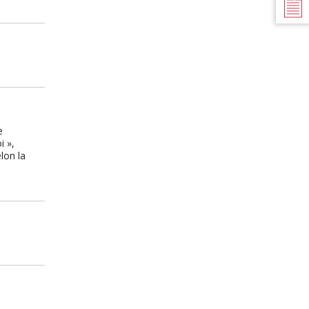
TEXTES DE
RÉFÉRENCES
e
i »,
lon la