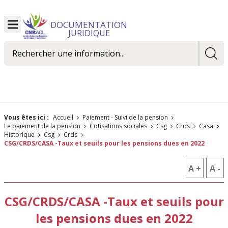
DOCUMENTATION
Ouvrir
JURIDIQUE
le
menu
Rechercher
Vous êtes ici :
Accueil
Paiement - Suivi de la pension
Le paiement de la pension
Cotisations sociales
csg
crds
casa
historique
csg
crds
CSG/CRDS/CASA -Taux et seuils pour les pensions dues en 2022
A +
AUGM
A -
R
LA
L
CSG/CRDS/CASA -Taux et seuils pour
TAILLE
T
les pensions dues en 2022