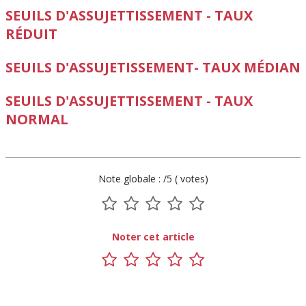
SEUILS D'ASSUJETTISSEMENT - TAUX
RÉDUIT
SEUILS D'ASSUJETISSEMENT- TAUX MÉDIAN
SEUILS D'ASSUJETTISSEMENT - TAUX
NORMAL
Note globale : /5 ( votes)
1
2
3
4
5
sur
sur
sur
sur
sur
Noter cet article
5
5
5
5
5
1
2
3
4
5
sur
sur
sur
sur
sur
5
5
5
5
5