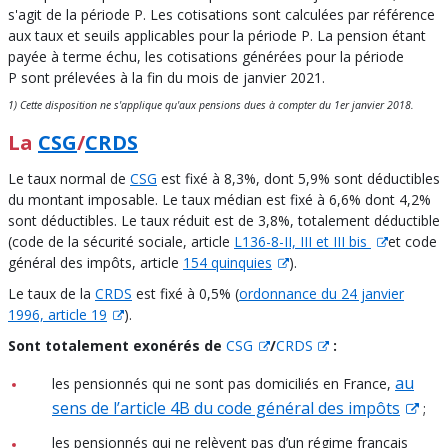
s'agit de la période P. Les cotisations sont calculées par référence
aux taux et seuils applicables pour la période P. La pension étant
payée à terme échu, les cotisations générées pour la période
P sont prélevées à la fin du mois de janvier 2021.
1) Cette disposition ne s'applique qu'aux pensions dues à compter du 1er janvier 2018.
La
CSG
/
CRDS
Le taux normal de
CSG
est fixé à 8,3%, dont 5,9% sont déductibles
du montant imposable. Le taux médian est fixé à 6,6% dont 4,2%
sont déductibles. Le taux réduit est de 3,8%, totalement déductible
(code de la sécurité sociale, article
L136-8-II, III et III bis
et code
général des impôts, article
154 quinquies
).
Le taux de la
CRDS
est fixé à 0,5% (
ordonnance du 24 janvier
1996, article 19
).
Sont totalement exonérés de
CSG
/
CRDS
:
au
les pensionnés qui ne sont pas domiciliés en France,
sens de l’article 4B du code général des impôts
;
les pensionnés qui ne relèvent pas d’un régime français