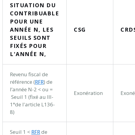
SITUATION DU
CONTRIBUABLE
POUR UNE
ANNÉE N, LES
CSG
CRD
SEUILS SONT
FIXÉS POUR
L'ANNÉE N,
Revenu fiscal de
référence (
RFR
) de
l’année N-2 < ou =
Exonération
Exoné
Seuil 1 (fixé au III-
1°de l'article L136-
8)
Seuil 1 <
RFR
de