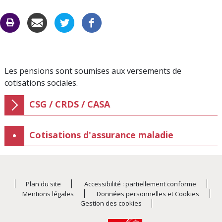
CARAC
C
Les pensions sont soumises aux versements de
cotisations sociales.
CSG / CRDS / CASA
Découvrir
les
sous-
Cotisations d'assurance maladie
rubriques
de
:
CSG
/
CRDS
Plan du site
Accessibilité : partiellement conforme
/
Mentions légales
Données personnelles et Cookies
CASA
Gestion des cookies