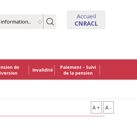
Accueil
CNRACL
Paiement - Suivi
Invalidité
éversion
de la pension
A +
AUGMENTER
A -
RÉDUIRE
LA
LA
TAILLE
TAILLE