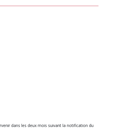
DES
DES
CARACTÈRES
CARACTÈR
ervenir dans les deux mois suivant la notification du