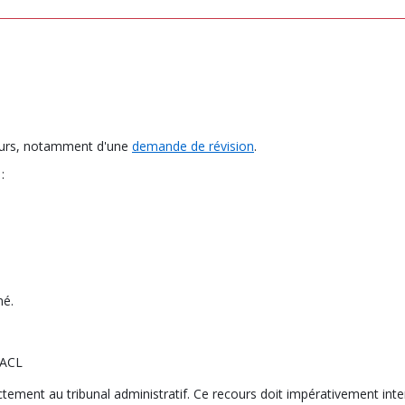
cours, notamment d'une
demande de révision
.
:
mé.
NRACL
rectement au tribunal administratif. Ce recours doit impérativement int