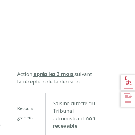
Action
après les 2 mois
suivant
BILAN
la réception de la décision
JURIDIQUE
TEXTES DE
RÉFÉRENCES
Saisine directe du
Recours
Tribunal
gracieux
administratif
non
f
recevable