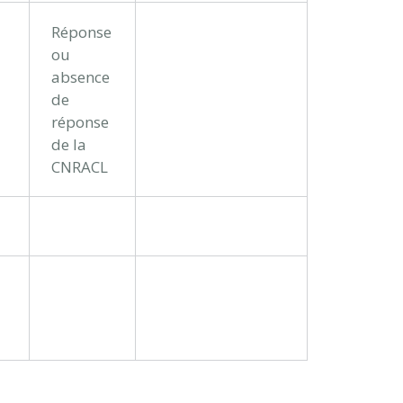
Réponse
ou
absence
de
réponse
de la
CNRACL