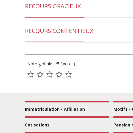
RECOURS GRACIEUX
RECOURS CONTENTIEUX
Note globale : /5 ( votes)
1
2
3
4
5
sur
sur
sur
sur
sur
5
5
5
5
5
Immatriculation - Affiliation
Motifs -
Cotisations
Pension 