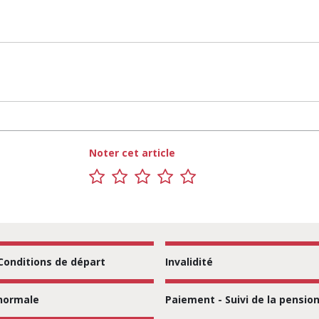
Noter cet article
1
2
3
4
5
sur
sur
sur
sur
sur
5
5
5
5
5
 Conditions de départ
Invalidité
normale
Paiement - Suivi de la pensio