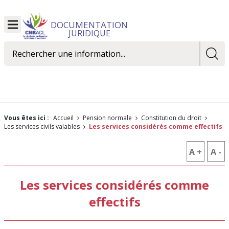
DOCUMENTATION
Ouvrir
JURIDIQUE
le
menu
Rechercher
Vous êtes ici :
Accueil
Pension normale
Constitution du droit
Les services civils valables
Les services considérés comme effectifs
A +
AUGM
A -
R
LA
L
Les services considérés comme
TAILLE
T
effectifs
DES
D