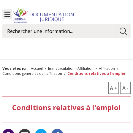
DOCUMENTATION
Ouvrir
JURIDIQUE
le
menu
Rechercher
Vous êtes ici :
Accueil
Immatriculation - Affiliation
Affiliation
Conditions générales de l'affiliation
Conditions relatives à l'emploi
A +
AUGM
A -
R
LA
L
Conditions relatives à l'emploi
TAILLE
T
DES
D