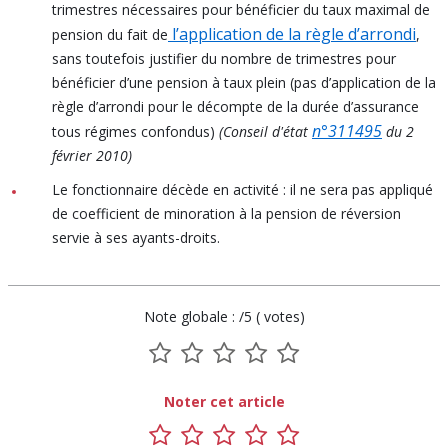
trimestres nécessaires pour bénéficier du taux maximal de
l’application de la règle d’arrondi
pension du fait de
,
sans toutefois justifier du nombre de trimestres pour
bénéficier d’une pension à taux plein (pas d’application de la
règle d’arrondi pour le décompte de la durée d’assurance
n°311495
tous régimes confondus)
(Conseil d'état
du 2
février 2010)
Le fonctionnaire décède en activité : il ne sera pas appliqué
de coefficient de minoration à la pension de réversion
servie à ses ayants-droits.
Note globale : /5 ( votes)
1
2
3
4
5
sur
sur
sur
sur
sur
Noter cet article
5
5
5
5
5
1
2
3
4
5