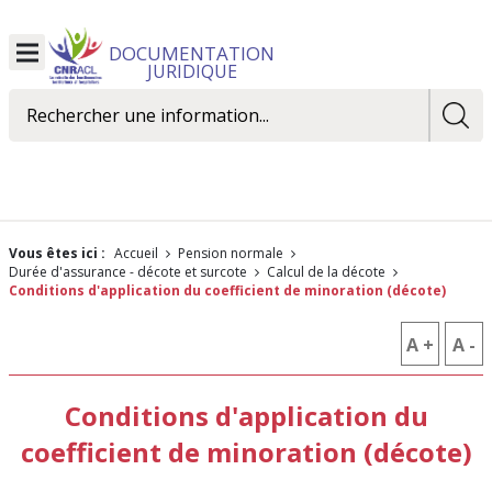
DOCUMENTATION
Ouvrir
JURIDIQUE
le
menu
Rechercher
Vous êtes ici :
Accueil
Pension normale
Durée d'assurance - décote et surcote
Calcul de la décote
Conditions d'application du coefficient de minoration (décote)
A +
AUGM
A -
R
LA
L
Conditions d'application du
TAILLE
T
coefficient de minoration (décote)
DES
D