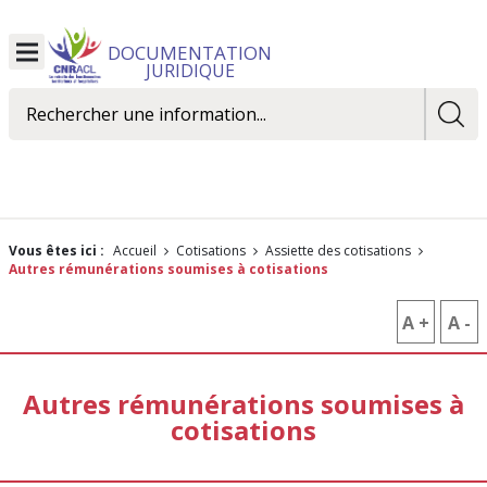
DOCUMENTATION
Ouvrir
JURIDIQUE
le
menu
Rechercher
Vous êtes ici :
Accueil
Cotisations
Assiette des cotisations
Autres rémunérations soumises à cotisations
A +
AUGM
A -
R
LA
L
Autres rémunérations soumises à
TAILLE
T
cotisations
DES
D