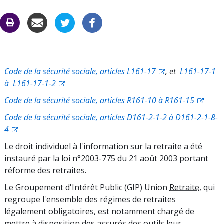
CARAC
C
Code de la sécurité sociale, articles L161-17
, et
L161-17-1
à L161-17-1-2
Code de la sécurité sociale, articles R161-10 à R161-15
Code de la sécurité sociale, articles D161-2-1-2 à D161-2-1-8-
4
Le droit individuel à l'information sur la retraite a été
instauré par la loi n°2003-775 du 21 août 2003 portant
réforme des retraites.
Le Groupement d'Intérêt Public (GIP) Union
Retraite
, qui
regroupe l'ensemble des régimes de retraites
légalement obligatoires, est notamment chargé de
mettre à disposition des assurés des outils leur