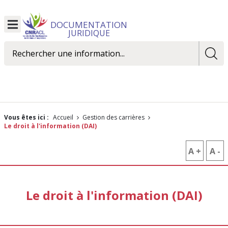
DOCUMENTATION
Ouvrir
JURIDIQUE
le
menu
Rechercher
Vous êtes ici :
Accueil
Gestion des carrières
Le droit à l'information (DAI)
A +
AUGM
A -
R
LA
L
TAILLE
T
Le droit à l'information (DAI)
DES
D