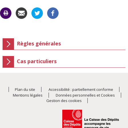
CARAC
C
Règles générales
Découvrir
les
sous-
Cas particuliers
rubriques
Découvrir
de
les
:
sous-
Règles
rubriques
générales
de
:
Plan du site
Accessibilité : partiellement conforme
Cas
Mentions légales
Données personnelles et Cookies
particuliers
Gestion des cookies