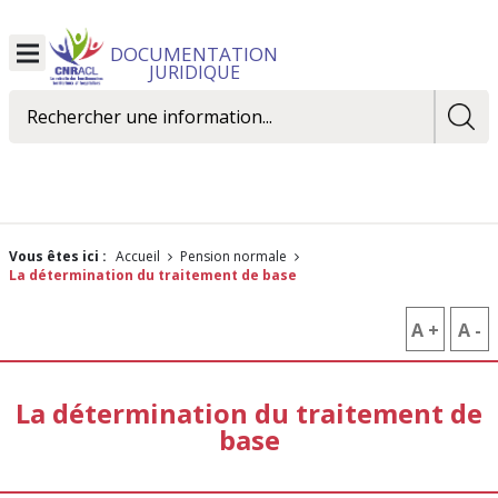
DOCUMENTATION
Ouvrir
JURIDIQUE
le
menu
Rechercher
Vous êtes ici :
Accueil
Pension normale
La détermination du traitement de base
A +
AUGM
A -
R
LA
L
La détermination du traitement de
TAILLE
T
base
DES
D